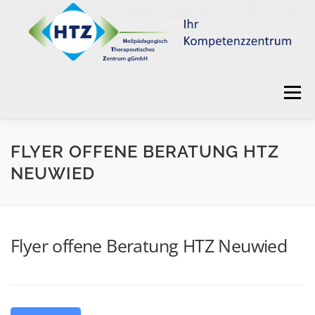
Zum
Inhalt
springen
Menü
HOME
EINE GEMEINSAME ERFOLGSGESCHICHTE
FLYER OFFENE BERATUNG HTZ
NEUWIED
SOZIALPÄDIATRISCHES ZENTRUM
Flyer offene Beratung HTZ Neuwied
KINDERTAGESSTÄTTEN
KINDERSCHUTZDIENST
TAGESFÖRDERSTÄTTE ERWACHSENE