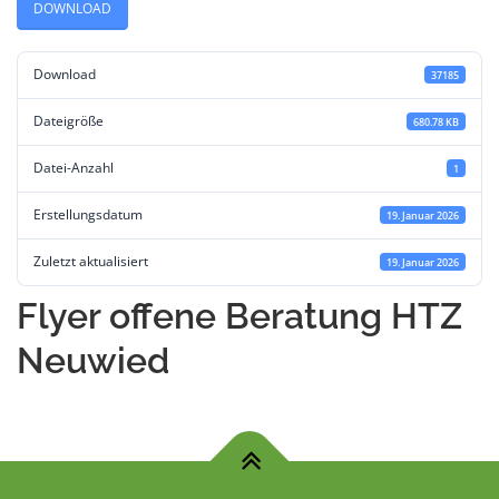
DOWNLOAD
ALLGEMEINES
STELLENANGEBOTE
Download
37185
Dateigröße
680.78 KB
Datei-Anzahl
1
Erstellungsdatum
19. Januar 2026
Zuletzt aktualisiert
19. Januar 2026
Flyer offene Beratung HTZ
Neuwied