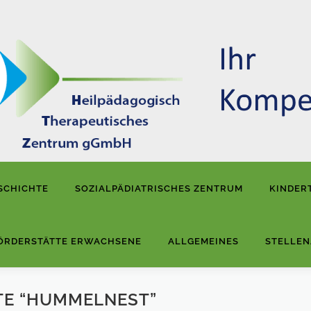
SCHICHTE
SOZIALPÄDIATRISCHES ZENTRUM
KINDER
ÖRDERSTÄTTE ERWACHSENE
ALLGEMEINES
STELLE
TTE “HUMMELNEST”