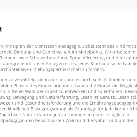
t
en Prinzipien der Montessori-Pädagogik. Dabei steht das Kind mit 
erheit, Bindung und Gemeinschaft im Mittelpunkt. Wir arbeiten in 
e Themen sowie Schulvorbereitung, Sprachförderung und interkultur
 übergreifend. Unser Anliegen ist es, jedes Kind und seine Famili
h intensive Erziehungspartnerschaft zu fördern.
nen zu vermitteln, denn nur so kann es auch selbstständig lernen
iblen Phasen des Kindes orientiert, haben die Kinder die Möglich
ch in freien Wahl der Arbeit zu entwickeln und zu entfalten. Bes
hrung, Bewegung und Naturerfahrung. Essen ist Genuss, Essen sol
swegen sind Gesundheitsförderung und die Ernährungspädagogik 
 den kindlichen Bewegungsdrang als Grundlage für jede körperlich
Möglichkeit Naturerfahrungen zu sammeln in dem sie täglich in
ldpädagogin den benachbarten Wald und die Natur rund um den