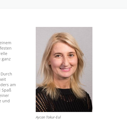
seinem
festen
elle
e ganz
. Durch
keit
onders am
l Spaß
einer
e und
Aycan Tokur-Eul