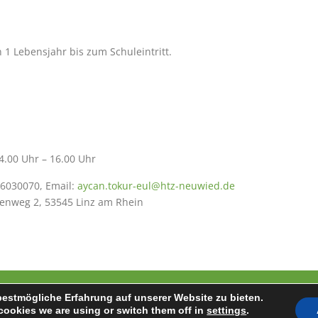
 1 Lebensjahr bis zum Schuleintritt.
00 Uhr – 16.00 Uhr
 6030070, Email:
aycan.tokur-eul@htz-neuwied.de
nenweg 2, 53545 Linz am Rhein
bestmögliche Erfahrung auf unserer Website zu bieten.
ht © 2026 Heilpädagogisch-Therapeutisches Zentrum Neuwied g
cookies we are using or switch them off in
settings
.