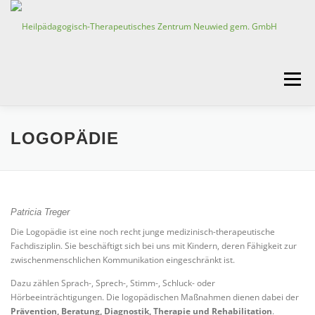
Zum
Inhalt
springen
Menü
HOME
LOGOPÄDIE
EINE GEMEINSAME ERFOLGSGESCHICHTE
Patricia Treger
Die Logopädie ist eine noch recht junge medizinisch-therapeutische
SOZIALPÄDIATRISCHES ZENTRUM
Fachdisziplin. Sie beschäftigt sich bei uns mit Kindern, deren Fähigkeit zur
zwischenmenschlichen Kommunikation eingeschränkt ist.
Dazu zählen Sprach-, Sprech-, Stimm-, Schluck- oder
KINDERTAGESSTÄTTEN
KINDERSCHUTZDIENST
Hörbeeinträchtigungen. Die logopädischen Maßnahmen dienen dabei der
Prävention, Beratung, Diagnostik, Therapie und Rehabilitation
.