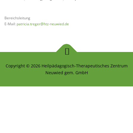
TAGESFÖRDERSTÄTTE ERWACHSENE
Bereichsleitung
E-Mail:
patricia.treger@htz-neuwied.de
ALLGEMEINES
STELLENANGEBOTE
Copyright © 2026 Heilpädagogisch-Therapeutisches Zentrum
Neuwied gem. GmbH