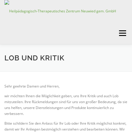
Zum
Inhalt
springen
Menü
HOME
EINE GEMEINSAME ERFOLGSGESCHICHTE
LOB UND KRITIK
SOZIALPÄDIATRISCHES ZENTRUM
Sehr geehrte Damen und Herren,
wir möchten Ihnen die Möglichkeit geben, uns Ihre Kritik und auch Lob
KINDERTAGESSTÄTTEN
KINDERSCHUTZDIENST
mitzuteilen. Ihre Rückmeldungen sind für uns von großer Bedeutung, da sie
uns helfen, unsere Dienstleistungen und Produkte kontinuierlich zu
verbessern.
TAGESFÖRDERSTÄTTE ERWACHSENE
Bitte schildern Sie den Anlass für Ihr Lob oder Ihre Kritik möglichst konkret,
damit wir Ihr Anliegen bestmöglich verstehen und bearbeiten können. Wir