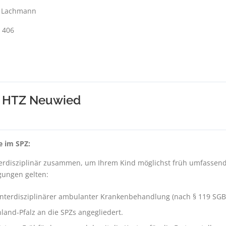
e Lachmann
 406
ng HTZ Neuwied
e im SPZ:
rdisziplinär zusammen, um Ihrem Kind möglichst früh umfassend he
gungen gelten:
 interdisziplinärer ambulanter Krankenbehandlung (nach § 119 SGB 
land-Pfalz an die SPZs angegliedert.