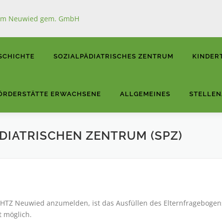
SCHICHTE
SOZIALPÄDIATRISCHES ZENTRUM
KINDER
ÖRDERSTÄTTE ERWACHSENE
ALLGEMEINES
STELLE
DIATRISCHEN ZENTRUM (SPZ)
s HTZ Neuwied anzumelden, ist das Ausfüllen des Elternfragebog
t möglich.