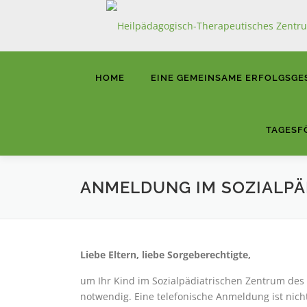
Zum
Inhalt
springen
HOME
EINE GEMEINSAME ERFOLGSGE
TAGESF
ANMELDUNG IM SOZIALPÄ
Liebe Eltern, liebe Sorgeberechtigte,
um Ihr Kind im Sozialpädiatrischen Zentrum de
notwendig. Eine telefonische Anmeldung ist nich